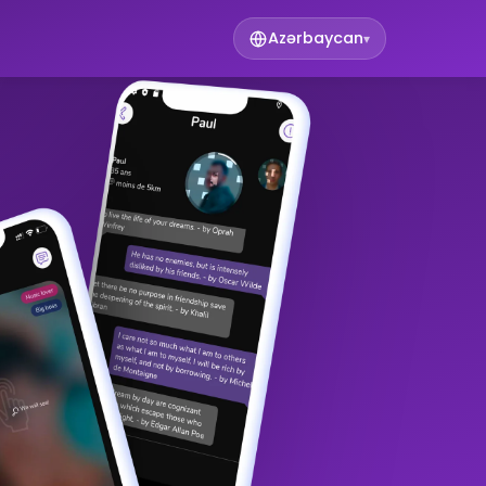
Azərbaycan
▾