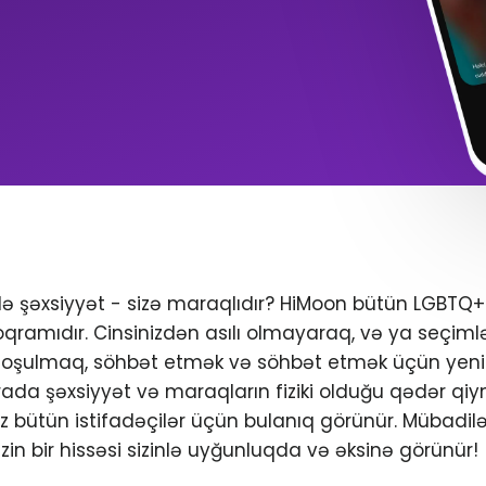
ndə şəxsiyyət - sizə maraqlıdır? HiMoon bütün LGBTQ
oqramıdır. Cinsinizdən asılı olmayaraq, və ya seçimlər
 qoşulmaq, söhbət etmək və söhbət etmək üçün yeni 
da şəxsiyyət və maraqların fiziki olduğu qədər qiym
iniz bütün istifadəçilər üçün bulanıq görünür. Mübadil
zin bir hissəsi sizinlə uyğunluqda və əksinə görünür!