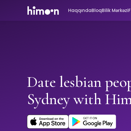
Haqqında
Bloq
Bilik Mərkəzi
Date lesbian peop
Sydney with Hi