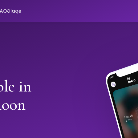
FAQ
Əlaqə
le in
moon