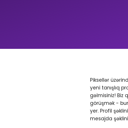
Piksellər üzəri
yeni tanışlıq pr
gəlmisiniz! Biz
görüşmək - bura
yer. Profil şəkl
mesajda şəklini