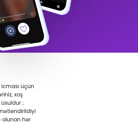
+ icması üçün
iniz, xoş
üsuldur ;
ətləndirildiyi
ə olunan hər