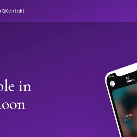
AQ
Kontakt
le in
moon