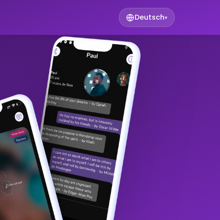
Deutsch
▾