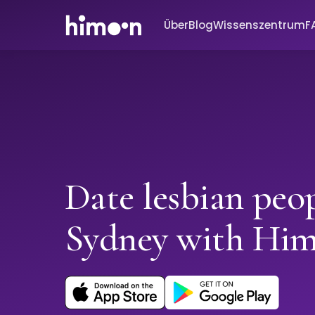
Über
Blog
Wissenszentrum
F
Date lesbian peop
Sydney with Hi