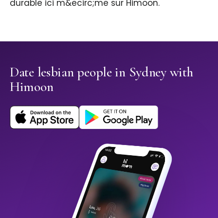
durable ici m&ecirc;me sur Himoon.
Date lesbian people in Sydney with
Himoon