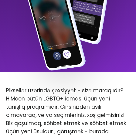
Piksellər üzərində şəxsiyyət - sizə maraqlıdır?
HiMoon bütün LGBTQ+ icması üçün yeni
tanışlıq proqramıdır. Cinsinizdən asılı
olmayaraq, və ya seçimləriniz, xoş gəlmisiniz!
Biz qoşulmaq, söhbət etmək və söhbət etmək
üçün yeni üsuldur ; görüşmək - burada