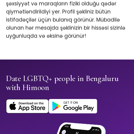
şəxsiyyət və maraqların fiziki olduğu qədər
qiymətləndirildiyi yer. Profil şəkliniz bütün
istifadəçilər üçün bulanıq görünür. Mübadilə
olunan hər mesajda şəklinizin bir hissəsi sizinlə
uyğunluqda və əksinə görünür!
Date LGBTQ+ people in Bengaluru
with Himoon