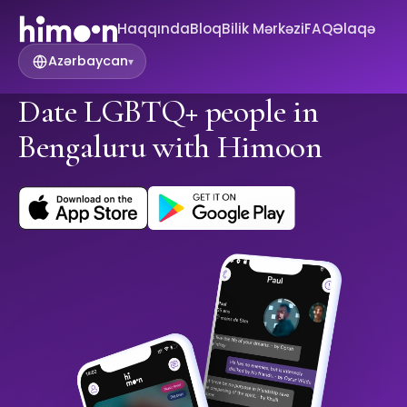
Haqqında
Bloq
Bilik Mərkəzi
FAQ
Əlaqə
Azərbaycan
▾
Date LGBTQ+ people in
Bengaluru with Himoon