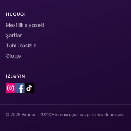
HÜQUQI
Məxfilik siyasəti
Şərtlər
Təhlükəsizlik
Əlaqə
İZLƏYIN
© 2026 Himoon. LGBTQ+ icması üçün sevgi ilə hazırlanmışdır.