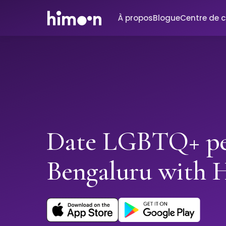
À propos
Blogue
Centre de 
Date LGBTQ+ pe
Bengaluru with