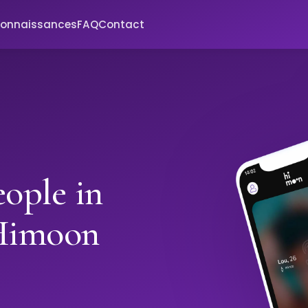
connaissances
FAQ
Contact
ople in
 Himoon