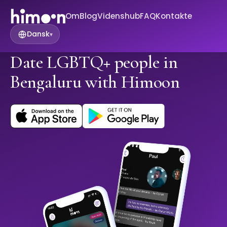
Om
Blog
Videnshub
FAQ
Kontakte
Dansk
▾
Date LGBTQ+ people in
Bengaluru with Himoon