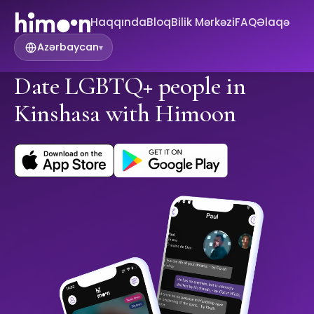
Haqqında
Bloq
Bilik Mərkəzi
FAQ
Əlaqə
Azərbaycan
▾
Date LGBTQ+ people in
Kinshasa with Himoon