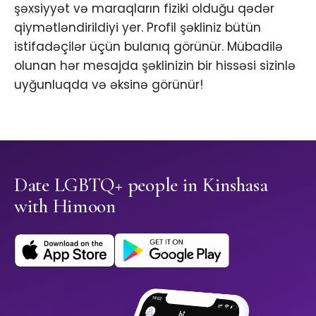
şəxsiyyət və maraqların fiziki olduğu qədər
qiymətləndirildiyi yer. Profil şəkliniz bütün
istifadəçilər üçün bulanıq görünür. Mübadilə
olunan hər mesajda şəklinizin bir hissəsi sizinlə
uyğunluqda və əksinə görünür!
Date LGBTQ+ people in Kinshasa
with Himoon