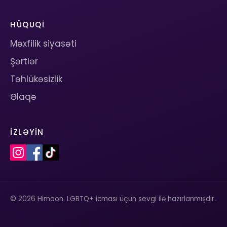
HÜQUQI
Məxfilik siyasəti
Şərtlər
Təhlükəsizlik
Əlaqə
İZLƏYIN
© 2026 Himoon. LGBTQ+ icması üçün sevgi ilə hazırlanmışdır.