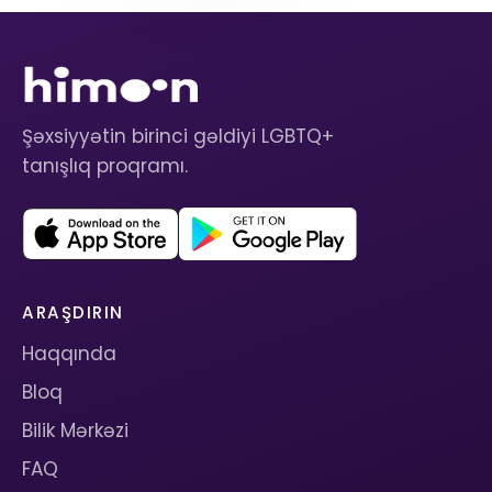
Şəxsiyyətin birinci gəldiyi LGBTQ+
tanışlıq proqramı.
ARAŞDIRIN
Haqqında
Bloq
Bilik Mərkəzi
FAQ