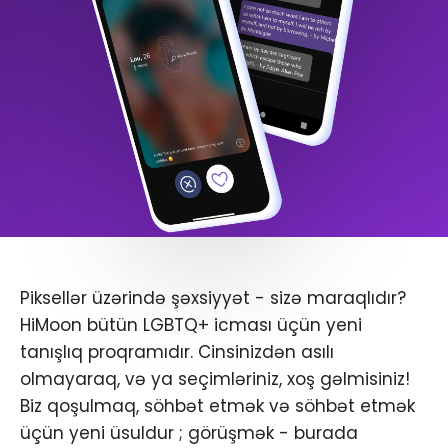
Piksellər üzərində şəxsiyyət - sizə maraqlıdır?
HiMoon bütün LGBTQ+ icması üçün yeni
tanışlıq proqramıdır. Cinsinizdən asılı
olmayaraq, və ya seçimləriniz, xoş gəlmisiniz!
Biz qoşulmaq, söhbət etmək və söhbət etmək
üçün yeni üsuldur ; görüşmək - burada