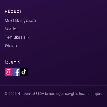
HÜQUQI
Məxfilik siyasəti
Şərtlər
Təhlükəsizlik
Əlaqə
İZLƏYIN
© 2026 Himoon. LGBTQ+ icması üçün sevgi ilə hazırlanmışdır.