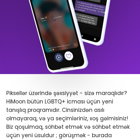
Piksellər üzərində şəxsiyyət - sizə maraqlıdır?
HiMoon bütün LGBTQ+ icması üçün yeni
tanışlıq proqramıdır. Cinsinizdən asılı
olmayaraq, və ya seçimləriniz, xoş gəlmisiniz!
Biz qoşulmaq, söhbət etmək və söhbət etmək
üçün yeni üsuldur ; görüşmək - burada