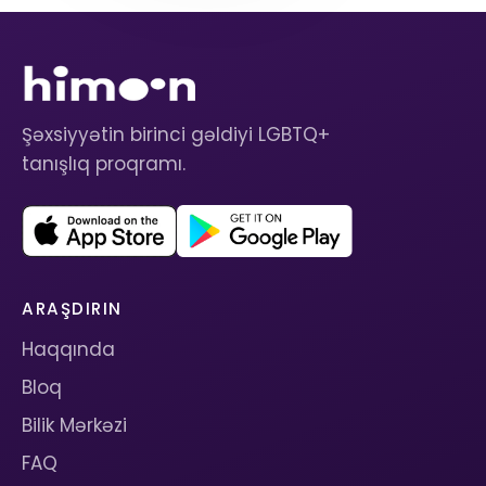
Şəxsiyyətin birinci gəldiyi LGBTQ+
tanışlıq proqramı.
ARAŞDIRIN
Haqqında
Bloq
Bilik Mərkəzi
FAQ