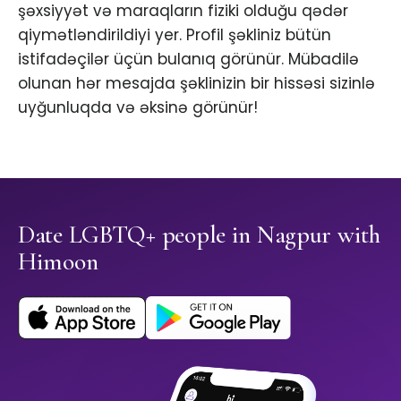
şəxsiyyət və maraqların fiziki olduğu qədər
qiymətləndirildiyi yer. Profil şəkliniz bütün
istifadəçilər üçün bulanıq görünür. Mübadilə
olunan hər mesajda şəklinizin bir hissəsi sizinlə
uyğunluqda və əksinə görünür!
Date LGBTQ+ people in Nagpur with
Himoon