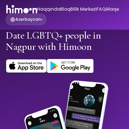
Haqqında
Bloq
Bilik Mərkəzi
FAQ
Əlaqə
Azərbaycan
▾
Date LGBTQ+ people in
Nagpur with Himoon