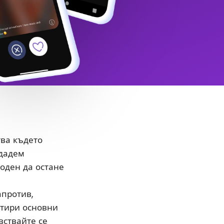
тва където
здадем
боден да остане
апротив,
етири основни
вствайте се