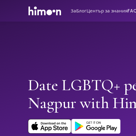
За
Блог
Център за знания
FA
Date LGBTQ+ pe
Nagpur with Hi