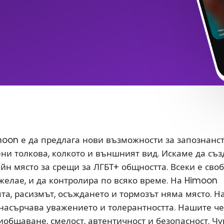
oon е да предлага нови възможности за запознанс
ени толкова, колкото и външният вид. Искаме да съ
йн място за срещи за ЛГБТ+ общността. Всеки е сво
 желае, и да контролира по всяко време. На Himoon
а, расизмът, осъждането и тормозът няма място. Н
насърчава уважението и толерантността. Нашите ч
иобщаване, смелост, автентичност и безопасност. Чу