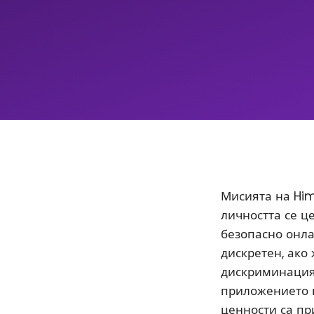
Мисията на Him
личността се ц
безопасно онла
дискретен, ако
дискриминацият
приложението 
ценности са пр