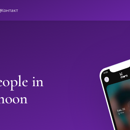
Q
Контакт
ople in
moon