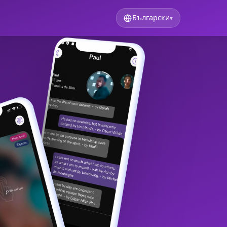
Български
▾