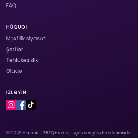
FAQ
HÜQUQI
Məxfilik siyasəti
Şərtlər
Təhlükəsizlik
Əlaqə
İZLƏYIN
© 2026 Himoon. LGBTQ+ icması üçün sevgi ilə hazırlanmışdır.