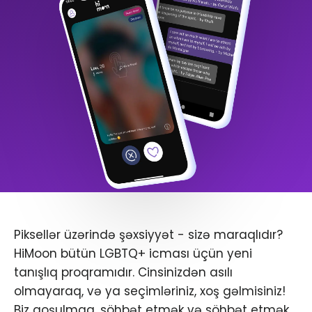
Piksellər üzərində şəxsiyyət - sizə maraqlıdır?
HiMoon bütün LGBTQ+ icması üçün yeni
tanışlıq proqramıdır. Cinsinizdən asılı
olmayaraq, və ya seçimləriniz, xoş gəlmisiniz!
Biz qoşulmaq, söhbət etmək və söhbət etmək