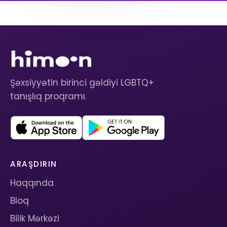
Şəxsiyyətin birinci gəldiyi LGBTQ+
tanışlıq proqramı.
ARAŞDIRIN
Haqqında
Bloq
Bilik Mərkəzi