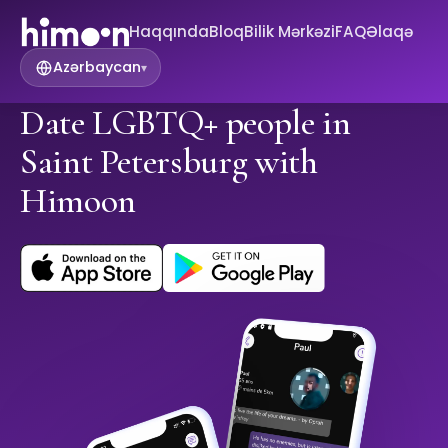
Haqqında
Bloq
Bilik Mərkəzi
FAQ
Əlaqə
Azərbaycan
▾
Date LGBTQ+ people in
Saint Petersburg with
Himoon