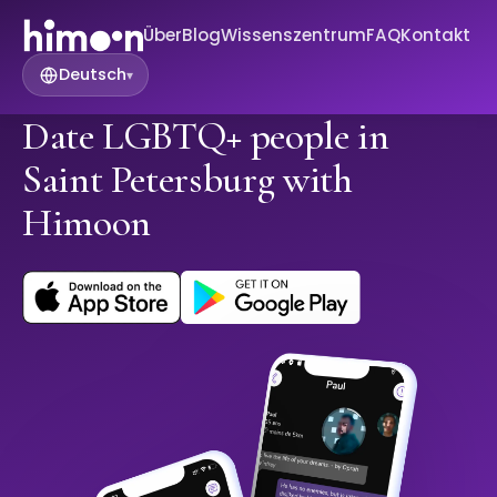
Über
Blog
Wissenszentrum
FAQ
Kontakt
Deutsch
▾
Date LGBTQ+ people in
Saint Petersburg with
Himoon