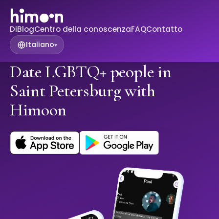
Di
Blog
Centro della conoscenza
FAQ
Contatto
Italiano
▾
Date LGBTQ+ people in
Saint Petersburg with
Himoon