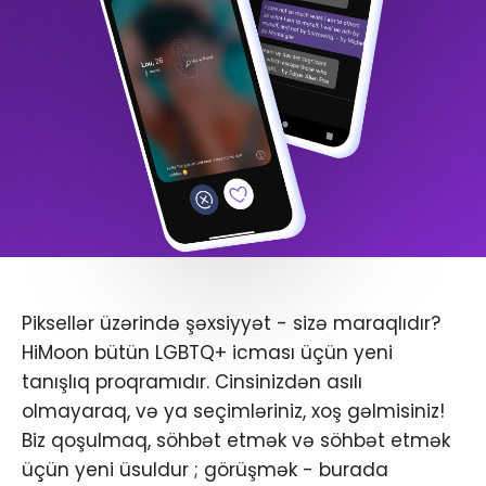
Piksellər üzərində şəxsiyyət - sizə maraqlıdır?
HiMoon bütün LGBTQ+ icması üçün yeni
tanışlıq proqramıdır. Cinsinizdən asılı
olmayaraq, və ya seçimləriniz, xoş gəlmisiniz!
Biz qoşulmaq, söhbət etmək və söhbət etmək
üçün yeni üsuldur ; görüşmək - burada