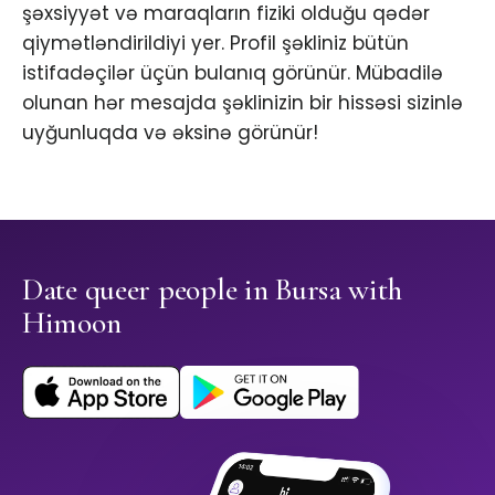
şəxsiyyət və maraqların fiziki olduğu qədər
qiymətləndirildiyi yer. Profil şəkliniz bütün
istifadəçilər üçün bulanıq görünür. Mübadilə
olunan hər mesajda şəklinizin bir hissəsi sizinlə
uyğunluqda və əksinə görünür!
Date queer people in Bursa with
Himoon