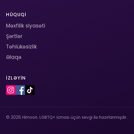
HÜQUQI
Məxfilik siyasəti
Şərtlər
Təhlükəsizlik
Əlaqə
İZLƏYIN
© 2026 Himoon. LGBTQ+ icması üçün sevgi ilə hazırlanmışdır.