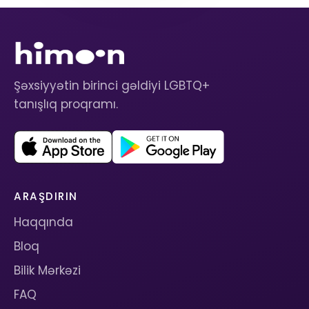
Şəxsiyyətin birinci gəldiyi LGBTQ+
tanışlıq proqramı.
ARAŞDIRIN
Haqqında
Bloq
Bilik Mərkəzi
FAQ