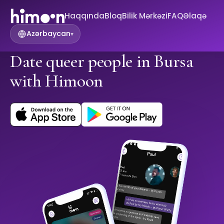
Haqqında
Bloq
Bilik Mərkəzi
FAQ
Əlaqə
Azərbaycan
▾
Date queer people in Bursa
with Himoon