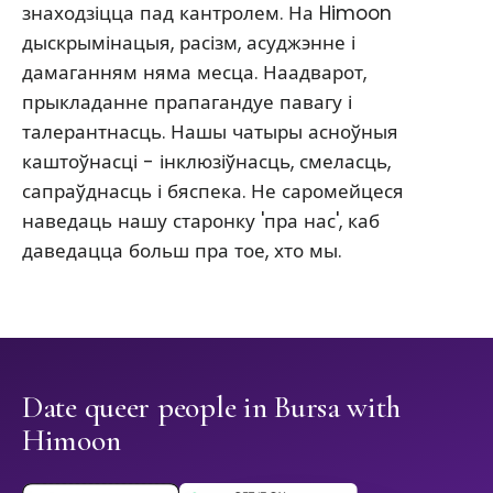
знаходзіцца пад кантролем. На Himoon
дыскрымінацыя, расізм, асуджэнне і
дамаганням няма месца. Наадварот,
прыкладанне прапагандуе павагу і
талерантнасць. Нашы чатыры асноўныя
каштоўнасці - інклюзіўнасць, смеласць,
сапраўднасць і бяспека. Не саромейцеся
наведаць нашу старонку 'пра нас', каб
даведацца больш пра тое, хто мы.
Date queer people in Bursa with
Himoon