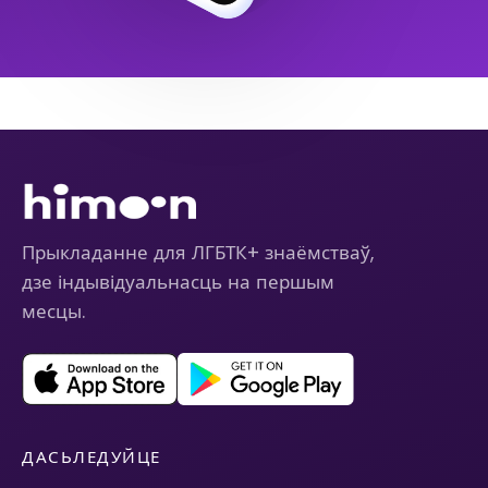
Прыкладанне для ЛГБТК+ знаёмстваў,
дзе індывідуальнасць на першым
месцы.
ДАСЬЛЕДУЙЦЕ