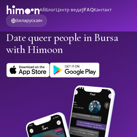
Аб
Блог
Цэнтр ведаў
FAQ
Кантакт
Беларуская
▾
Date queer people in Bursa
with Himoon