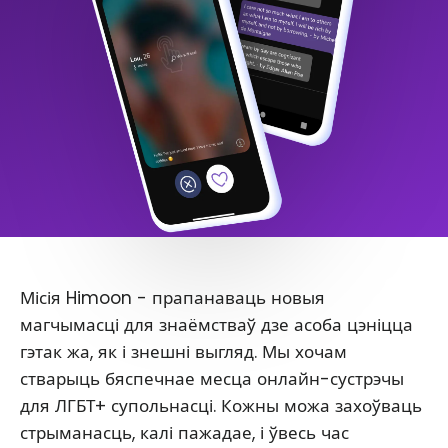
Місія Himoon - прапанаваць новыя
магчымасці для знаёмстваў дзе асоба цэніцца
гэтак жа, як і знешні выгляд. Мы хочам
стварыць бяспечнае месца онлайн-сустрэчы
для ЛГБТ+ супольнасці. Кожны можа захоўваць
стрыманасць, калі пажадае, і ўвесь час