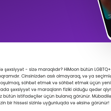
ndə şəxsiyyət - sizə maraqlıdır? HiMoon bütün LGBTQ
oqramıdır. Cinsinizdən asılı olmayaraq, və ya seçimlər
 qoşulmaq, söhbət etmək və söhbət etmək üçün yeni 
da şəxsiyyət və maraqların fiziki olduğu qədər qiym
iniz bütün istifadəçilər üçün bulanıq görünür. Mübadil
zin bir hissəsi sizinlə uyğunluqda və əksinə görünür!