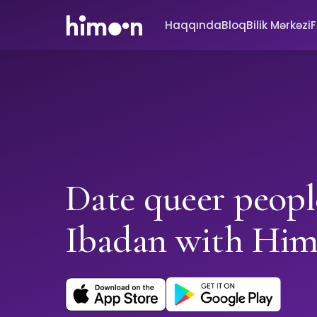
Haqqında
Bloq
Bilik Mərkəzi
Date queer peopl
Ibadan with Hi