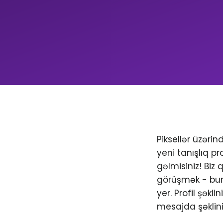
Piksellər üzəri
yeni tanışlıq pr
gəlmisiniz! Biz
görüşmək - bura
yer. Profil şəkl
mesajda şəklini