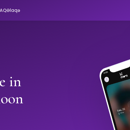
FAQ
Əlaqə
e in
moon