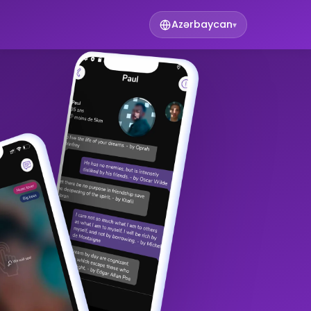
Azərbaycan
▾