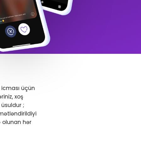
+ icması üçün
iniz, xoş
üsuldur ;
ətləndirildiyi
ə olunan hər