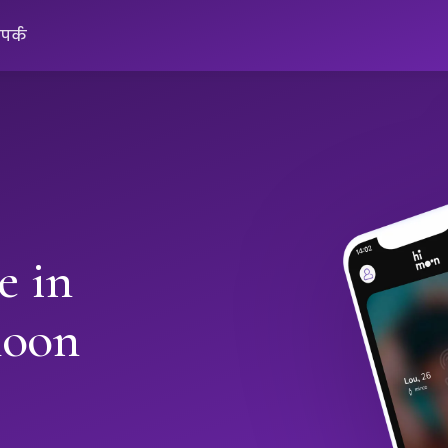
ंपर्क
e in
moon