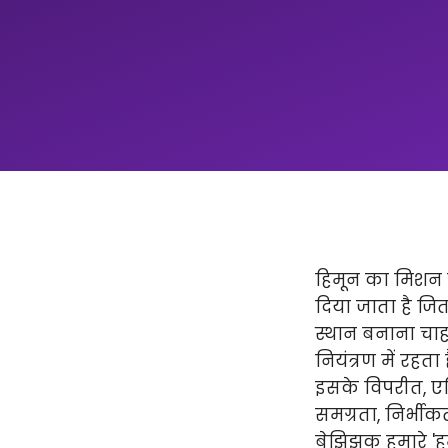
हिमून का मिशन न
दिया जाता है ज
स्थान बनाना चाहत
नियंत्रण में रहता
इसके विपरीत, एप्
समग्रता, निर्भीक
बेझिझक हमारे 'हमार