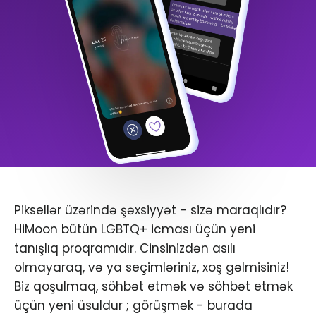
Piksellər üzərində şəxsiyyət - sizə maraqlıdır?
HiMoon bütün LGBTQ+ icması üçün yeni
tanışlıq proqramıdır. Cinsinizdən asılı
olmayaraq, və ya seçimləriniz, xoş gəlmisiniz!
Biz qoşulmaq, söhbət etmək və söhbət etmək
üçün yeni üsuldur ; görüşmək - burada