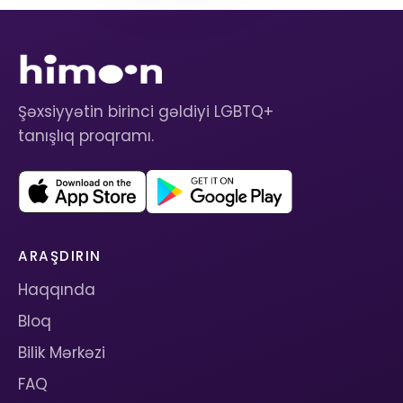
Şəxsiyyətin birinci gəldiyi LGBTQ+
tanışlıq proqramı.
ARAŞDIRIN
Haqqında
Bloq
Bilik Mərkəzi
FAQ