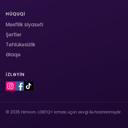
HÜQUQI
Məxfilik siyasəti
Şərtlər
Təhlükəsizlik
Əlaqə
İZLƏYIN
© 2026 Himoon. LGBTQ+ icması üçün sevgi ilə hazırlanmışdır.