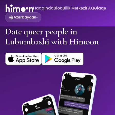
Haqqında
Bloq
Bilik Mərkəzi
FAQ
Əlaqə
Azərbaycan
▾
Date queer people in
Lubumbashi with Himoon