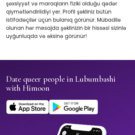
şəxsiyyət və maraqların fiziki olduğu qədər
qiymətləndirildiyi yer. Profil şəkliniz bütün
istifadəçilər üçün bulanıq görünür. Mübadilə
olunan hər mesajda şəklinizin bir hissəsi sizinlə
uyğunluqda və əksinə görünür!
Date queer people in Lubumbashi
with Himoon