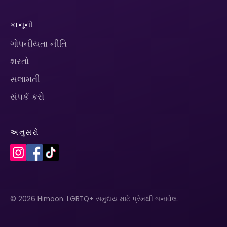
કાનૂની
ગોપનીયતા નીતિ
શરતો
સલામતી
સંપર્ક કરો
અનુસરો
© 2026 Himoon. LGBTQ+ સમુદાય માટે પ્રેમથી બનાવેલ.