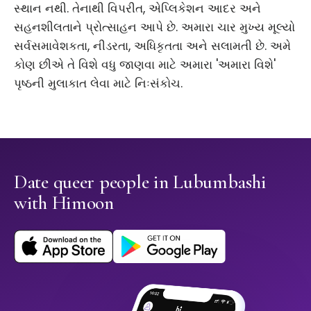
સ્થાન નથી. તેનાથી વિપરીત, એપ્લિકેશન આદર અને
સહનશીલતાને પ્રોત્સાહન આપે છે. અમારા ચાર મુખ્ય મૂલ્યો
સર્વસમાવેશકતા, નીડરતા, અધિકૃતતા અને સલામતી છે. અમે
કોણ છીએ તે વિશે વધુ જાણવા માટે અમારા 'અમારા વિશે'
પૃષ્ઠની મુલાકાત લેવા માટે નિઃસંકોચ.
Date queer people in Lubumbashi
with Himoon