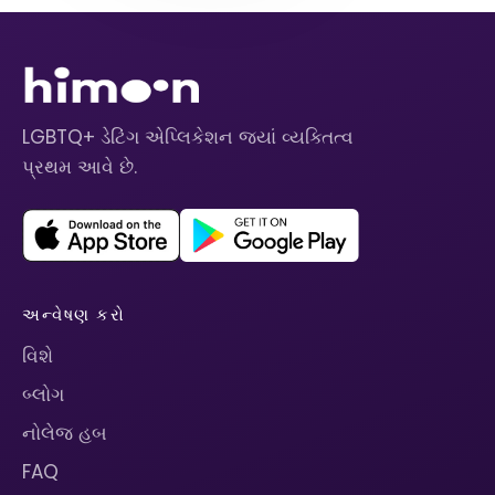
LGBTQ+ ડેટિંગ એપ્લિકેશન જ્યાં વ્યક્તિત્વ
પ્રથમ આવે છે.
અન્વેષણ કરો
વિશે
બ્લોગ
નોલેજ હબ
FAQ