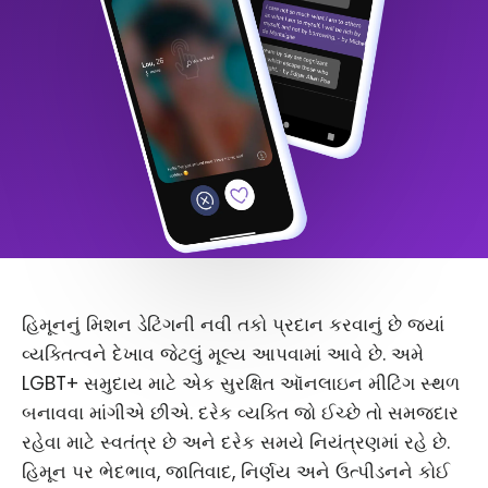
હિમૂનનું મિશન ડેટિંગની નવી તકો પ્રદાન કરવાનું છે જ્યાં
વ્યક્તિત્વને દેખાવ જેટલું મૂલ્ય આપવામાં આવે છે. અમે
LGBT+ સમુદાય માટે એક સુરક્ષિત ઑનલાઇન મીટિંગ સ્થળ
બનાવવા માંગીએ છીએ. દરેક વ્યક્તિ જો ઈચ્છે તો સમજદાર
રહેવા માટે સ્વતંત્ર છે અને દરેક સમયે નિયંત્રણમાં રહે છે.
હિમૂન પર ભેદભાવ, જાતિવાદ, નિર્ણય અને ઉત્પીડનને કોઈ