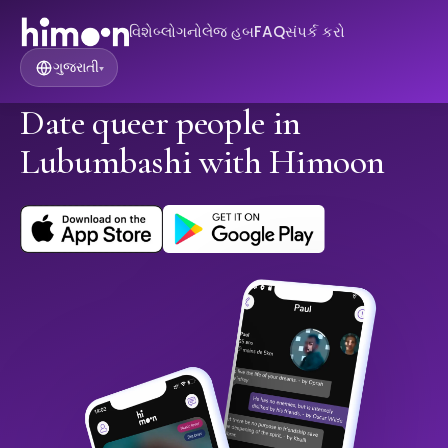
વિશે
બ્લોગ
નોલેજ હબ
FAQ
સંપર્ક કરો
ગુજરાતી
▾
Date queer people in
Lubumbashi with Himoon