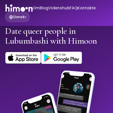
Om
Blog
Videnshub
FAQ
Kontakte
Dansk
▾
Date queer people in
Lubumbashi with Himoon