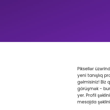
Piksellər üzəri
yeni tanışlıq pr
gəlmisiniz! Biz
görüşmək - bura
yer. Profil şəkl
mesajda şəklini