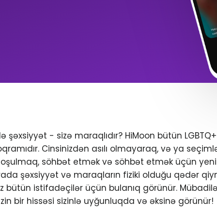
ndə şəxsiyyət - sizə maraqlıdır? HiMoon bütün LGBTQ
oqramıdır. Cinsinizdən asılı olmayaraq, və ya seçimlər
 qoşulmaq, söhbət etmək və söhbət etmək üçün yeni 
da şəxsiyyət və maraqların fiziki olduğu qədər qiym
iniz bütün istifadəçilər üçün bulanıq görünür. Mübadil
zin bir hissəsi sizinlə uyğunluqda və əksinə görünür!