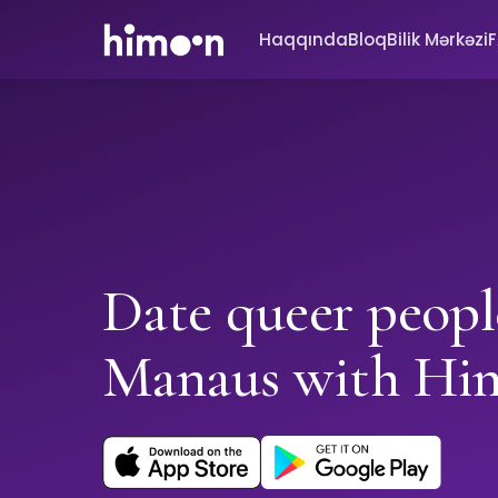
Haqqında
Bloq
Bilik Mərkəzi
Date queer peopl
Manaus with Hi