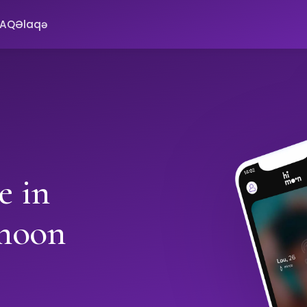
FAQ
Əlaqə
e in
moon