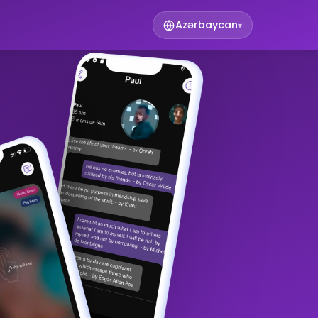
Azərbaycan
▾