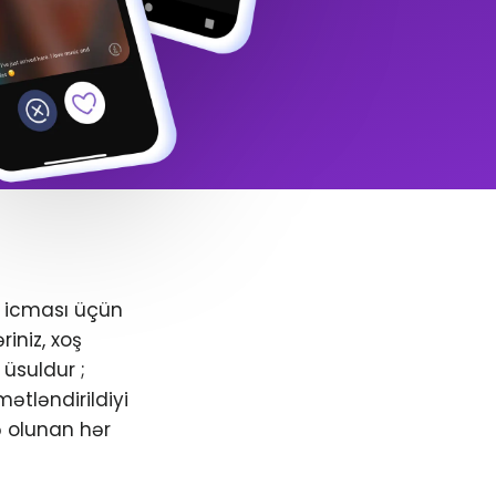
+ icması üçün
iniz, xoş
üsuldur ;
ətləndirildiyi
ə olunan hər