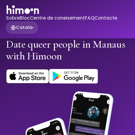
Sobre
Bloc
Centre de coneixement
FAQ
Contacte
Català
▾
Date queer people in Manaus
with Himoon