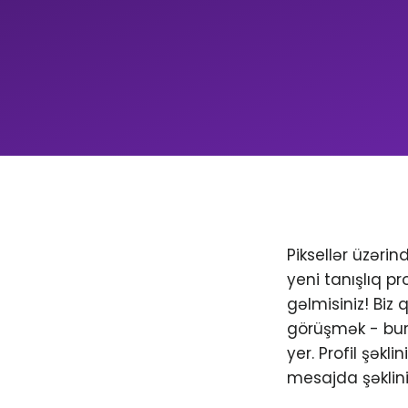
Piksellər üzəri
yeni tanışlıq pr
gəlmisiniz! Biz
görüşmək - bura
yer. Profil şəkl
mesajda şəklini