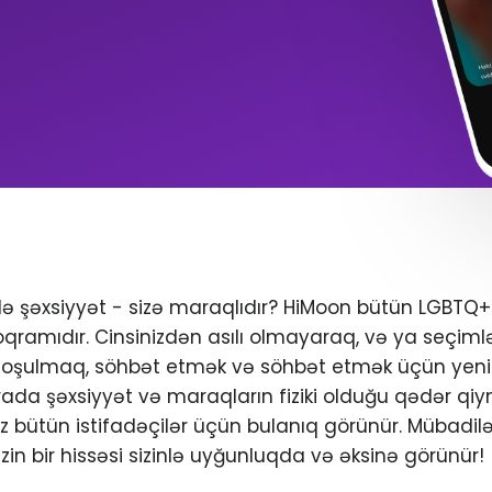
ndə şəxsiyyət - sizə maraqlıdır? HiMoon bütün LGBTQ
oqramıdır. Cinsinizdən asılı olmayaraq, və ya seçimlər
 qoşulmaq, söhbət etmək və söhbət etmək üçün yeni 
da şəxsiyyət və maraqların fiziki olduğu qədər qiym
iniz bütün istifadəçilər üçün bulanıq görünür. Mübadil
zin bir hissəsi sizinlə uyğunluqda və əksinə görünür!