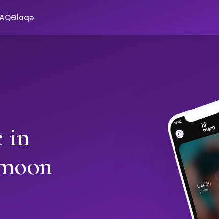
FAQ
Əlaqə
 in
imoon