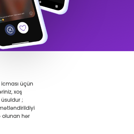
+ icması üçün
iniz, xoş
üsuldur ;
ətləndirildiyi
ə olunan hər