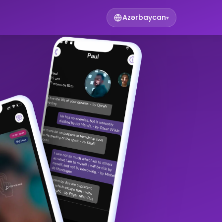
Azərbaycan
▾