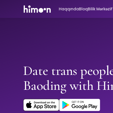
Haqqında
Bloq
Bilik Mərkəzi
Date trans people
Baoding with H