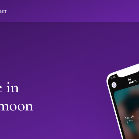
акт
 in
imoon