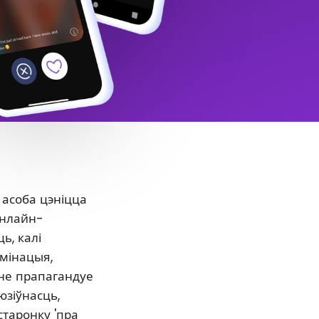
 асоба цэніцца
онлайн-
ь, калі
ымінацыя,
нне прапагандуе
юзіўнасць,
старонку 'пра