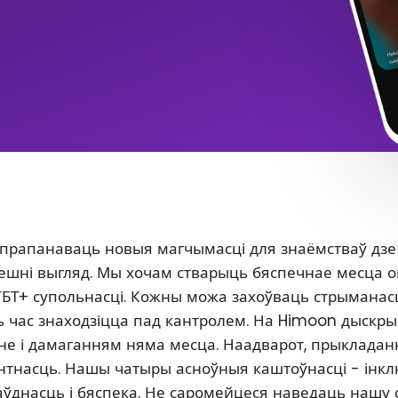
 прапанаваць новыя магчымасці для знаёмстваў дзе
 знешні выгляд. Мы хочам стварыць бяспечнае месца 
ГБТ+ супольнасці. Кожны можа захоўваць стрыманасц
сь час знаходзіцца пад кантролем. На Himoon дыскр
нне і дамаганням няма месца. Наадварот, прыклада
антнасць. Нашы чатыры асноўныя каштоўнасці - інкл
аўднасць і бяспека. Не саромейцеся наведаць нашу 