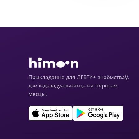
Прыкладанне для ЛГБТК+ знаёмстваў,
дзе індывідуальнасць на першым
месцы.