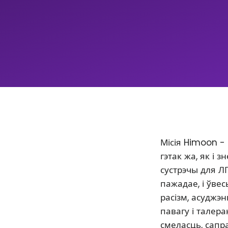
Місія Himoon -
гэтак жа, як і
сустрэчы для Л
пажадае, і ўве
расізм, асуджэ
павагу і талер
смеласць, сапр