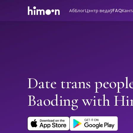
Аб
Блог
Цэнтр ведаў
FAQ
Кант
Date trans people
Baoding with H