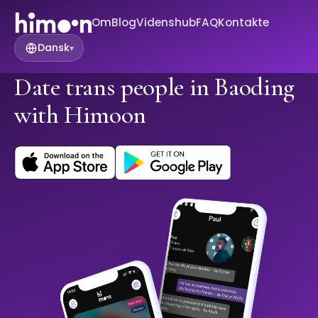
Om
Blog
Videnshub
FAQ
Kontakte
Dansk
▾
Date trans people in Baoding
with Himoon