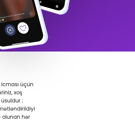
+ icması üçün
iniz, xoş
üsuldur ;
ətləndirildiyi
ə olunan hər