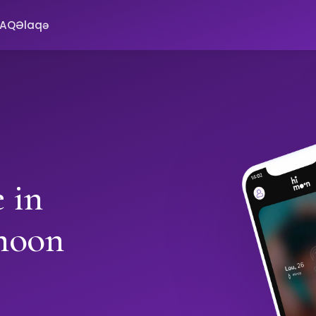
FAQ
Əlaqə
 in
moon