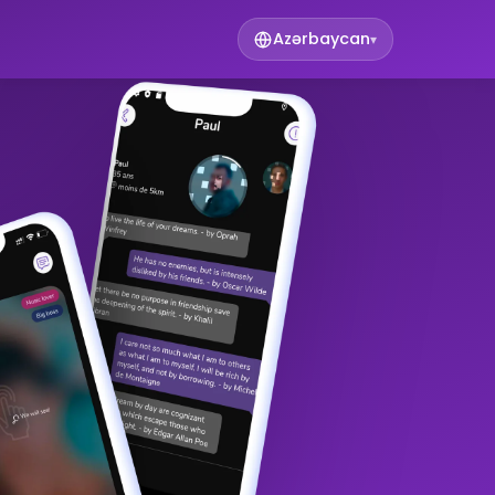
Azərbaycan
▾