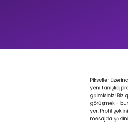
Piksellər üzəri
yeni tanışlıq pr
gəlmisiniz! Biz
görüşmək - bura
yer. Profil şəkl
mesajda şəklini