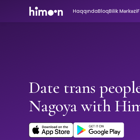
Haqqında
Bloq
Bilik Mərkəzi
Date trans people
Nagoya with Hi