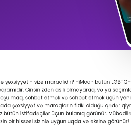
ndə şəxsiyyət - sizə maraqlıdır? HiMoon bütün LGBTQ
oqramıdır. Cinsinizdən asılı olmayaraq, və ya seçimlər
 qoşulmaq, söhbət etmək və söhbət etmək üçün yeni 
da şəxsiyyət və maraqların fiziki olduğu qədər qiym
iniz bütün istifadəçilər üçün bulanıq görünür. Mübadil
zin bir hissəsi sizinlə uyğunluqda və əksinə görünür!