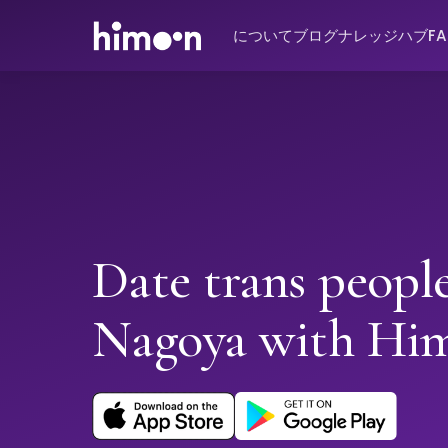
について
ブログ
ナレッジハブ
F
Date trans people
Nagoya with Hi