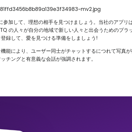
81ffd3456b8b89a139e3f34983~mv2.jpg
on に参加して、理想の相手を見つけましょう。当社のアプリ
BTQ の人々が自分の地域で新しい人々と出会うためのプラ
登録して、愛を見つける準備をしましょう!
な機能により、ユーザー同士がチャットするにつれて写真が
マッチングと有意義な会話が強調されます。