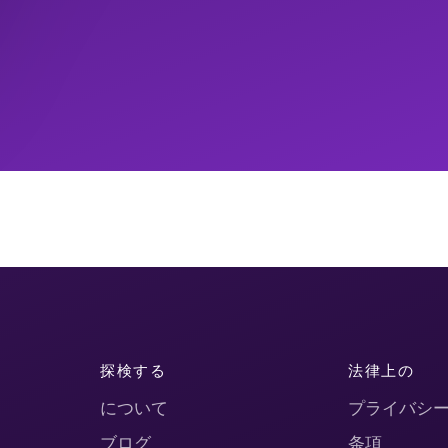
探検する
法律上の
について
プライバシ
ブログ
条項