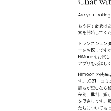
Chat wit
Are you lookin
もう探す必要はあ
索を開始してくだ
トランスジェン
ーをお探しです
HiMoonをお
アプリをお試し
Himoon の
す。LGBT+ 
誰もが望むなら秘
差別、批判、嫌
を促進します。私
たちについても