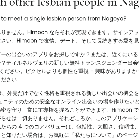
h other lesbian people in Na
g to meet a single lesbian person from Nagoya?
りません。Himoon ならそれが実現できます。サインア
さい。Himoon で友情、デート、そして長続きする愛を
ダーの出会いのアプリをお探しですか？または、近くにいる
か？ティルネルヴェリの新しい無料トランスジェンダー出会
試しください。ピクセルよりも個性を重視 - 興味があります
ください
使命は、外見だけでなく性格も重視される新しい出会いの機会
コミュニティのための安全なオンライン出会いの場を作りたい
密を守り、常に主導権を握ることができます。Himoon 
がらせは一切ありません。それどころか、このアプリケーシ
たちの 4 つのコアバリューは、包括性、大胆さ、信頼性
っと知りたい場合は、お気軽に「私たちについて」のページ