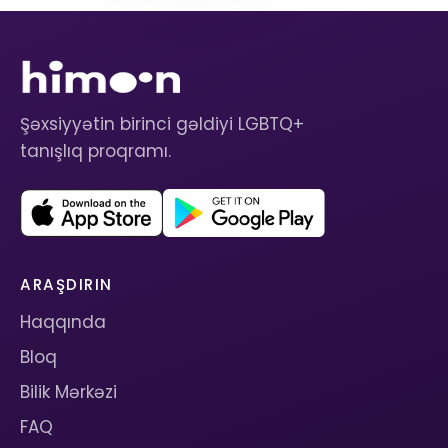
Şəxsiyyətin birinci gəldiyi LGBTQ+
tanışlıq proqramı.
ARAŞDIRIN
Haqqında
Bloq
Bilik Mərkəzi
FAQ