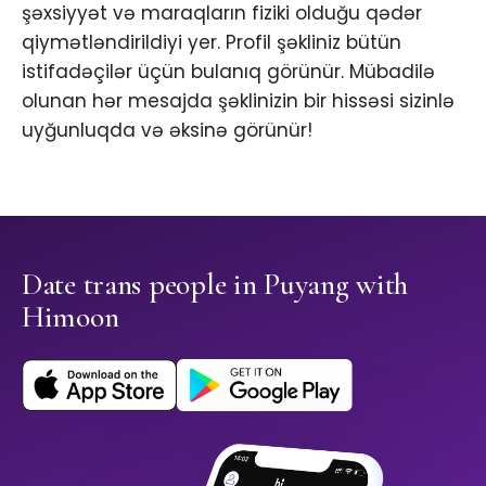
şəxsiyyət və maraqların fiziki olduğu qədər
qiymətləndirildiyi yer. Profil şəkliniz bütün
istifadəçilər üçün bulanıq görünür. Mübadilə
olunan hər mesajda şəklinizin bir hissəsi sizinlə
uyğunluqda və əksinə görünür!
Date trans people in Puyang with
Himoon