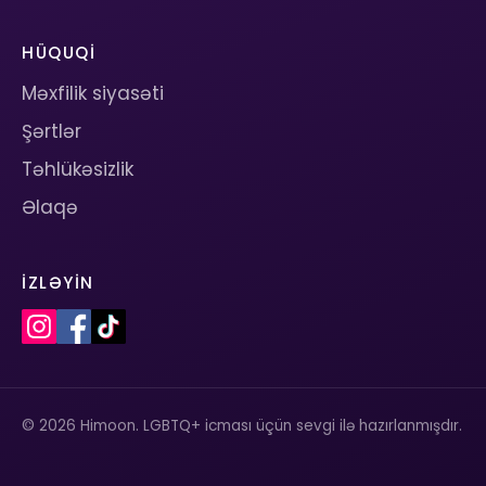
HÜQUQI
Məxfilik siyasəti
Şərtlər
Təhlükəsizlik
Əlaqə
İZLƏYIN
© 2026 Himoon. LGBTQ+ icması üçün sevgi ilə hazırlanmışdır.