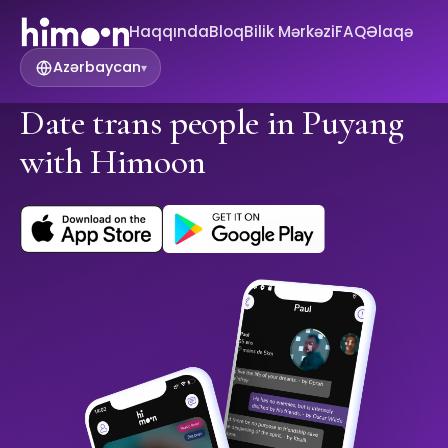
Haqqında
Bloq
Bilik Mərkəzi
FAQ
Əlaqə
Azərbaycan
▾
Date trans people in Puyang
with Himoon