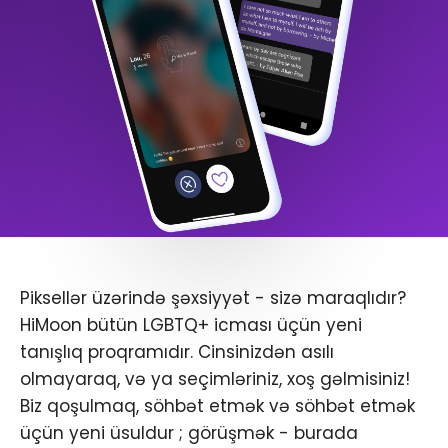
Piksellər üzərində şəxsiyyət - sizə maraqlıdır?
HiMoon bütün LGBTQ+ icması üçün yeni
tanışlıq proqramıdır. Cinsinizdən asılı
olmayaraq, və ya seçimləriniz, xoş gəlmisiniz!
Biz qoşulmaq, söhbət etmək və söhbət etmək
üçün yeni üsuldur ; görüşmək - burada