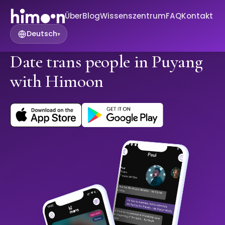
Über
Blog
Wissenszentrum
FAQ
Kontakt
Deutsch
▾
Date trans people in Puyang
with Himoon