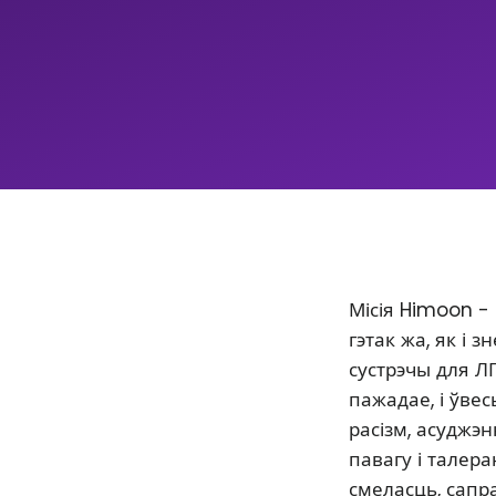
Місія Himoon -
гэтак жа, як і
сустрэчы для Л
пажадае, і ўве
расізм, асуджэ
павагу і талер
смеласць, сапр