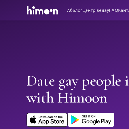
Аб
Блог
Цэнтр ведаў
FAQ
Кант
Date gay people i
with Himoon