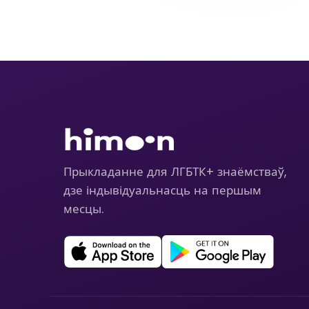
Прыкладанне для ЛГБТК+ знаёмстваў,
дзе індывідуальнасць на першым
месцы.