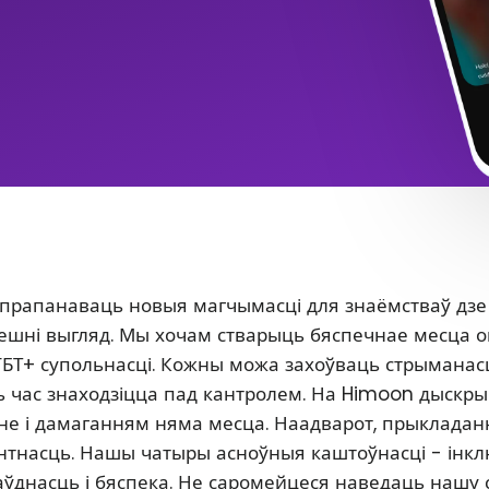
 прапанаваць новыя магчымасці для знаёмстваў дзе
 знешні выгляд. Мы хочам стварыць бяспечнае месца 
ГБТ+ супольнасці. Кожны можа захоўваць стрыманасц
сь час знаходзіцца пад кантролем. На Himoon дыскр
нне і дамаганням няма месца. Наадварот, прыклада
антнасць. Нашы чатыры асноўныя каштоўнасці - інкл
аўднасць і бяспека. Не саромейцеся наведаць нашу 