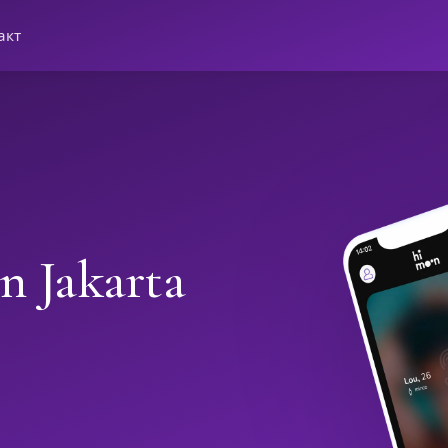
акт
n Jakarta