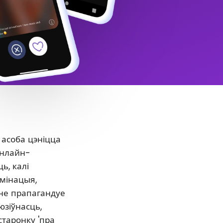
 асоба цэніцца
онлайн-
ь, калі
ымінацыя,
нне прапагандуе
юзіўнасць,
старонку 'пра