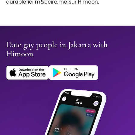
durable ici m&ecirc;me sur Himoon.
Date gay people in Jakarta with
Himoon