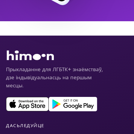
Прыкладанне для ЛГБТК+ знаёмстваў,
дзе індывідуальнасць на першым
месцы.
ДАСЬЛЕДУЙЦЕ