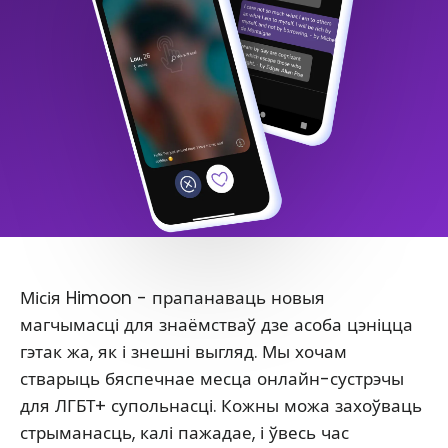
Місія Himoon - прапанаваць новыя
магчымасці для знаёмстваў дзе асоба цэніцца
гэтак жа, як і знешні выгляд. Мы хочам
стварыць бяспечнае месца онлайн-сустрэчы
для ЛГБТ+ супольнасці. Кожны можа захоўваць
стрыманасць, калі пажадае, і ўвесь час