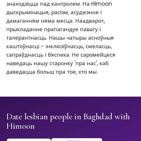
знаходзіцца пад кантролем. На Himoon
дыскрымінацыя, расізм, асуджэнне і
дамаганням няма месца. Наадварот,
прыкладанне прапагандуе павагу і
талерантнасць. Нашы чатыры асноўныя
каштоўнасці - інклюзіўнасць, смеласць,
сапраўднасць і бяспека. Не саромейцеся
наведаць нашу старонку 'пра нас', каб
даведацца больш пра тое, хто мы.
Date lesbian people in Baghdad with
Himoon