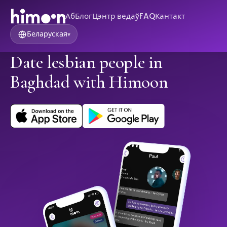
Аб
Блог
Цэнтр ведаў
FAQ
Кантакт
Беларуская
▾
Date lesbian people in
Baghdad with Himoon