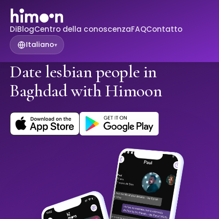
Di
Blog
Centro della conoscenza
FAQ
Contatto
Italiano
▾
Date lesbian people in
Baghdad with Himoon