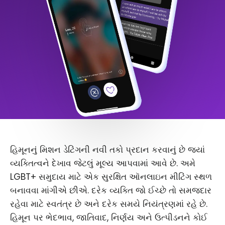
હિમૂનનું મિશન ડેટિંગની નવી તકો પ્રદાન કરવાનું છે જ્યાં
વ્યક્તિત્વને દેખાવ જેટલું મૂલ્ય આપવામાં આવે છે. અમે
LGBT+ સમુદાય માટે એક સુરક્ષિત ઑનલાઇન મીટિંગ સ્થળ
બનાવવા માંગીએ છીએ. દરેક વ્યક્તિ જો ઈચ્છે તો સમજદાર
રહેવા માટે સ્વતંત્ર છે અને દરેક સમયે નિયંત્રણમાં રહે છે.
હિમૂન પર ભેદભાવ, જાતિવાદ, નિર્ણય અને ઉત્પીડનને કોઈ