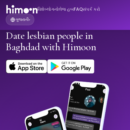
વિશે
બ્લોગ
નોલેજ હબ
FAQ
સંપર્ક કરો
ગુજરાતી
▾
Date lesbian people in
Baghdad with Himoon