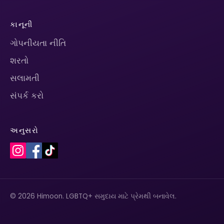
કાનૂની
ગોપનીયતા નીતિ
શરતો
સલામતી
સંપર્ક કરો
અનુસરો
© 2026 Himoon. LGBTQ+ સમુદાય માટે પ્રેમથી બનાવેલ.