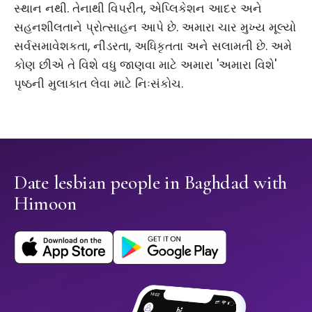
સ્થાન નથી. તેનાથી વિપરીત, એપ્લિકેશન આદર અને
સહનશીલતાને પ્રોત્સાહન આપે છે. અમારા ચાર મુખ્ય મૂલ્યો
સર્વસમાવેશકતા, નીડરતા, અધિકૃતતા અને સલામતી છે. અમે
કોણ છીએ તે વિશે વધુ જાણવા માટે અમારા 'અમારા વિશે'
પૃષ્ઠની મુલાકાત લેવા માટે નિઃસંકોચ.
Date lesbian people in Baghdad with
Himoon