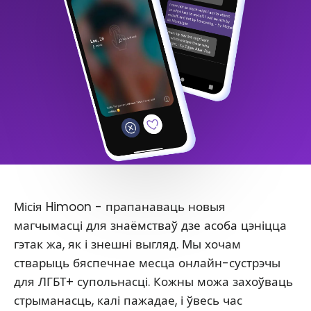
Місія Himoon - прапанаваць новыя
магчымасці для знаёмстваў дзе асоба цэніцца
гэтак жа, як і знешні выгляд. Мы хочам
стварыць бяспечнае месца онлайн-сустрэчы
для ЛГБТ+ супольнасці. Кожны можа захоўваць
стрыманасць, калі пажадае, і ўвесь час