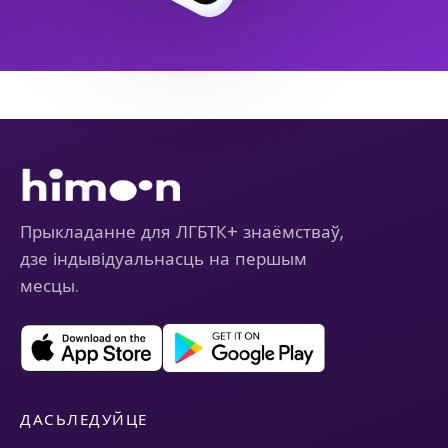
Прыкладанне для ЛГБТК+ знаёмстваў,
дзе індывідуальнасць на першым
месцы.
ДАСЬЛЕДУЙЦЕ