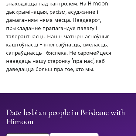
знаходзіцца пад кантролем. На Himoon
дыскрымінацыя, расізм, асуджэнне і
дамаганням няма месца. Наадварот,
прыкладанне прапагандуе павагу і
талерантнасць. Нашы чатыры асноўныя
каштоўнасці - інклюзіўнасць, смеласць,
сапраўднасць і бяспека. Не саромейцеся
наведаць нашу старонку 'пра нас', каб
даведацца больш пра тое, хто мы.
Date lesbian people in Brisbane with
Himoon