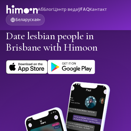
Аб
Блог
Цэнтр ведаў
FAQ
Кантакт
Беларуская
▾
Date lesbian people in
Brisbane with Himoon