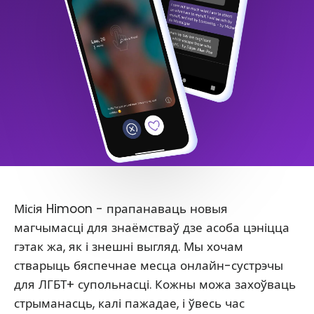
Місія Himoon - прапанаваць новыя
магчымасці для знаёмстваў дзе асоба цэніцца
гэтак жа, як і знешні выгляд. Мы хочам
стварыць бяспечнае месца онлайн-сустрэчы
для ЛГБТ+ супольнасці. Кожны можа захоўваць
стрыманасць, калі пажадае, і ўвесь час