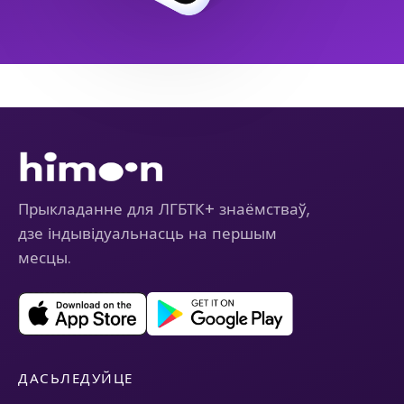
Прыкладанне для ЛГБТК+ знаёмстваў,
дзе індывідуальнасць на першым
месцы.
ДАСЬЛЕДУЙЦЕ