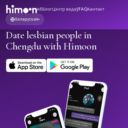
Аб
Блог
Цэнтр ведаў
FAQ
Кантакт
Беларуская
▾
Date lesbian people in
Chengdu with Himoon