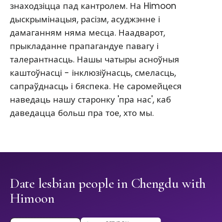
знаходзіцца пад кантролем. На Himoon
дыскрымінацыя, расізм, асуджэнне і
дамаганням няма месца. Наадварот,
прыкладанне прапагандуе павагу і
талерантнасць. Нашы чатыры асноўныя
каштоўнасці - інклюзіўнасць, смеласць,
сапраўднасць і бяспека. Не саромейцеся
наведаць нашу старонку 'пра нас', каб
даведацца больш пра тое, хто мы.
Date lesbian people in Chengdu with
Himoon