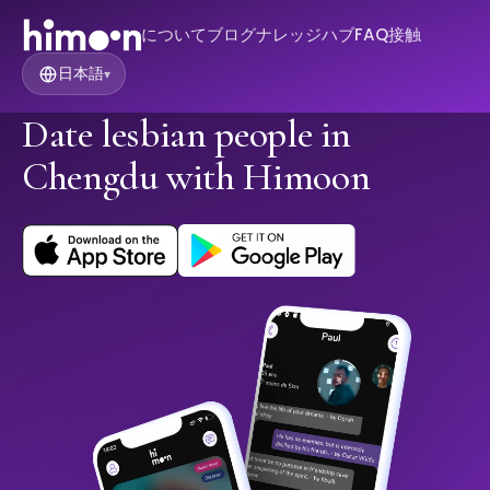
について
ブログ
ナレッジハブ
FAQ
接触
日本語
▾
Date lesbian people in
Chengdu with Himoon