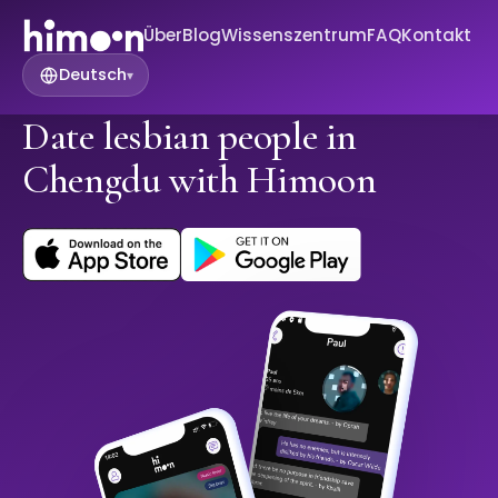
Über
Blog
Wissenszentrum
FAQ
Kontakt
Deutsch
▾
Date lesbian people in
Chengdu with Himoon