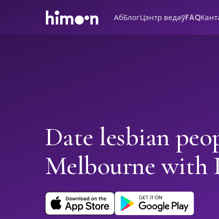
Аб
Блог
Цэнтр ведаў
FAQ
Кант
Date lesbian peop
Melbourne with