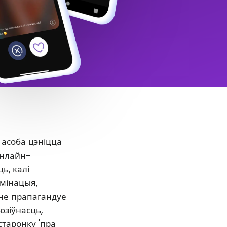
 асоба цэніцца
онлайн-
ь, калі
ымінацыя,
нне прапагандуе
юзіўнасць,
старонку 'пра