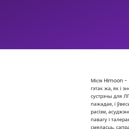
Місія Himoon -
гэтак жа, як і
сустрэчы для Л
пажадае, і ўве
расізм, асуджэ
павагу і талер
смеласць, сапр