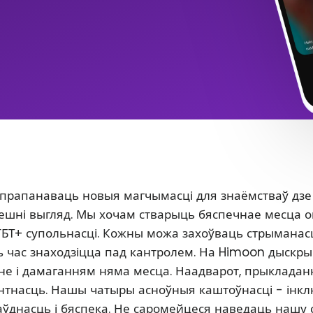
 прапанаваць новыя магчымасці для знаёмстваў дзе
 знешні выгляд. Мы хочам стварыць бяспечнае месца 
ГБТ+ супольнасці. Кожны можа захоўваць стрыманасц
сь час знаходзіцца пад кантролем. На Himoon дыскр
нне і дамаганням няма месца. Наадварот, прыклада
антнасць. Нашы чатыры асноўныя каштоўнасці - інкл
аўднасць і бяспека. Не саромейцеся наведаць нашу 