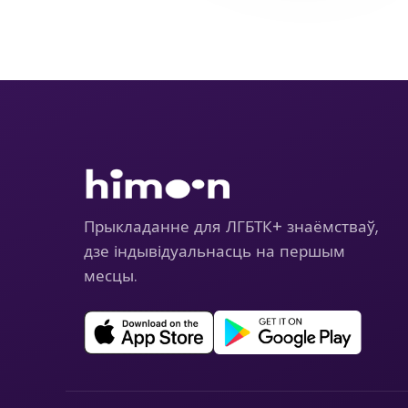
Прыкладанне для ЛГБТК+ знаёмстваў,
дзе індывідуальнасць на першым
месцы.