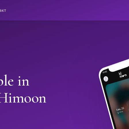
акт
le in
 Himoon