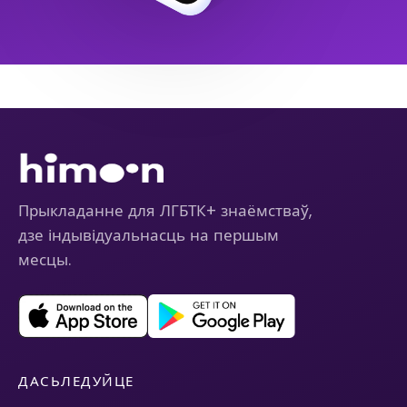
Прыкладанне для ЛГБТК+ знаёмстваў,
дзе індывідуальнасць на першым
месцы.
ДАСЬЛЕДУЙЦЕ