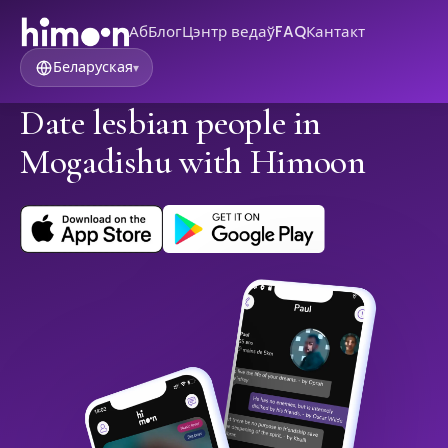
Аб
Блог
Цэнтр ведаў
FAQ
Кантакт
Беларуская
▾
Date lesbian people in
Mogadishu with Himoon