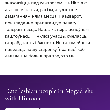
знаходзіцца пад кантролем. На Himoon
дыскрымінацыя, расізм, асуджэнне і
дамаганням няма месца. Наадварот,
прыкладанне прапагандуе павагу і
талерантнасць. Нашы чатыры асноўныя
каштоўнасці - інклюзіўнасць, смеласць,
сапраўднасць і бяспека. Не саромейцеся
наведаць нашу старонку 'пра нас', каб
даведацца больш пра тое, хто мы.
Date lesbian people in Mogadishu
with Himoon