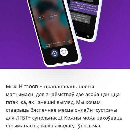
Місія Himoon - прапанаваць новыя
магчымасці для знаёмстваў дзе асоба цэніцца
гэтак жа, як і знешні выгляд. Мы хочам
стварыць бяспечнае месца онлайн-сустрэчы
для ЛГБТ+ супольнасці. Кожны можа захоўваць
стрыманасць, калі пажадае, і ўвесь час