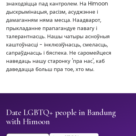
знаходзіцца пад кантролем. На Himoon
дыскрымінацыя, расізм, асуджэнне і
дамаганням няма месца. Наадварот,
прыкладанне прапагандуе павагу і
талерантнасць. Нашы чатыры асноўныя
каштоўнасці - інклюзіўнасць, смеласць,
сапраўднасць і бяспека. Не саромейцеся
наведаць нашу старонку 'пра нас', каб
даведацца больш пра тое, хто мы.
Date LGBTQ+ people in Bandung
with Himoon