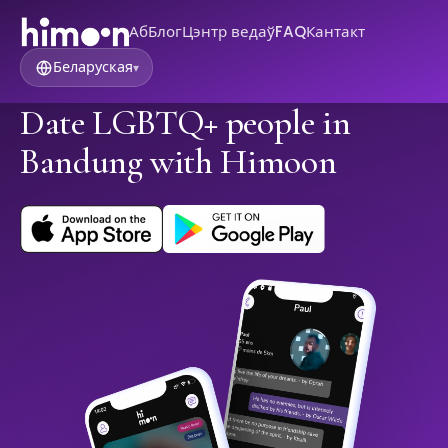
Аб
Блог
Цэнтр ведаў
FAQ
Кантакт
Беларуская
▾
Date LGBTQ+ people in
Bandung with Himoon