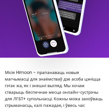
Місія Himoon - прапанаваць новыя
магчымасці для знаёмстваў дзе асоба цэніцца
гэтак жа, як і знешні выгляд. Мы хочам
стварыць бяспечнае месца онлайн-сустрэчы
для ЛГБТ+ супольнасці. Кожны можа захоўваць
стрыманасць, калі пажадае, і ўвесь час