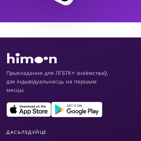
Прыкладанне для ЛГБТК+ знаёмстваў,
дзе індывідуальнасць на першым
месцы.
ДАСЬЛЕДУЙЦЕ