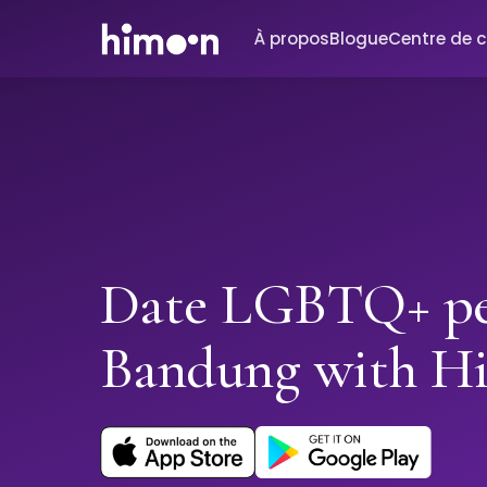
À propos
Blogue
Centre de 
Date LGBTQ+ pe
Bandung with H