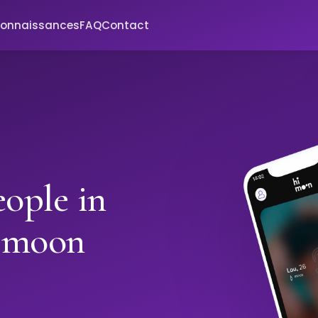
connaissances
FAQ
Contact
ople in
imoon