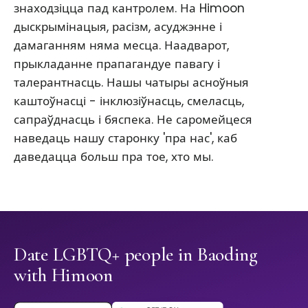
знаходзіцца пад кантролем. На Himoon
дыскрымінацыя, расізм, асуджэнне і
дамаганням няма месца. Наадварот,
прыкладанне прапагандуе павагу і
талерантнасць. Нашы чатыры асноўныя
каштоўнасці - інклюзіўнасць, смеласць,
сапраўднасць і бяспека. Не саромейцеся
наведаць нашу старонку 'пра нас', каб
даведацца больш пра тое, хто мы.
Date LGBTQ+ people in Baoding
with Himoon