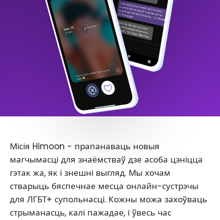
Місія Himoon - прапанаваць новыя
магчымасці для знаёмстваў дзе асоба цэніцца
гэтак жа, як і знешні выгляд. Мы хочам
стварыць бяспечнае месца онлайн-сустрэчы
для ЛГБТ+ супольнасці. Кожны можа захоўваць
стрыманасць, калі пажадае, і ўвесь час