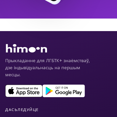
Прыкладанне для ЛГБТК+ знаёмстваў,
дзе індывідуальнасць на першым
месцы.
ДАСЬЛЕДУЙЦЕ