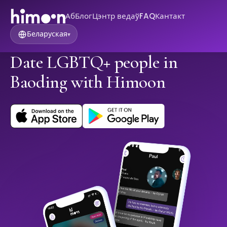
Аб
Блог
Цэнтр ведаў
FAQ
Кантакт
Беларуская
▾
Date LGBTQ+ people in
Baoding with Himoon