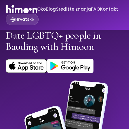
Oko
Blog
Središte znanja
FAQ
Kontakt
Hrvatski
▾
Date LGBTQ+ people in
Baoding with Himoon