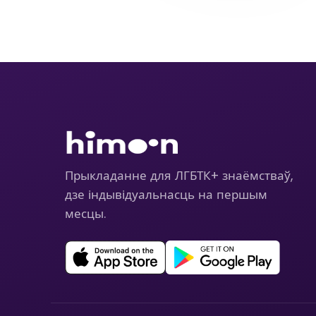
Прыкладанне для ЛГБТК+ знаёмстваў,
дзе індывідуальнасць на першым
месцы.