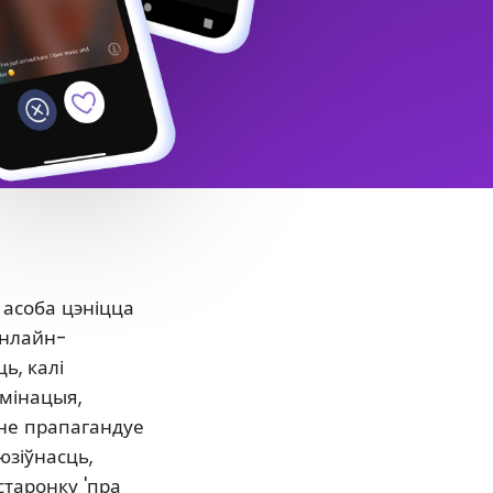
 асоба цэніцца
онлайн-
ь, калі
ымінацыя,
нне прапагандуе
юзіўнасць,
старонку 'пра