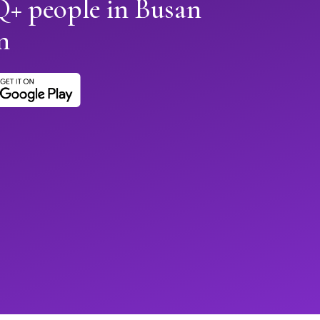
+ people in Busan
n