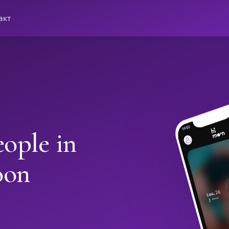
акт
ople in
oon