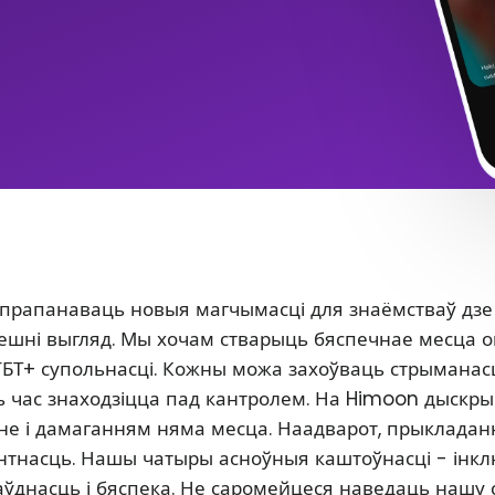
 прапанаваць новыя магчымасці для знаёмстваў дзе
 знешні выгляд. Мы хочам стварыць бяспечнае месца 
ГБТ+ супольнасці. Кожны можа захоўваць стрыманасц
сь час знаходзіцца пад кантролем. На Himoon дыскр
нне і дамаганням няма месца. Наадварот, прыклада
антнасць. Нашы чатыры асноўныя каштоўнасці - інкл
аўднасць і бяспека. Не саромейцеся наведаць нашу 