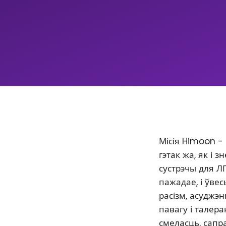
Місія Himoon -
гэтак жа, як і
сустрэчы для Л
пажадае, і ўве
расізм, асуджэ
павагу і талер
смеласць, сапр