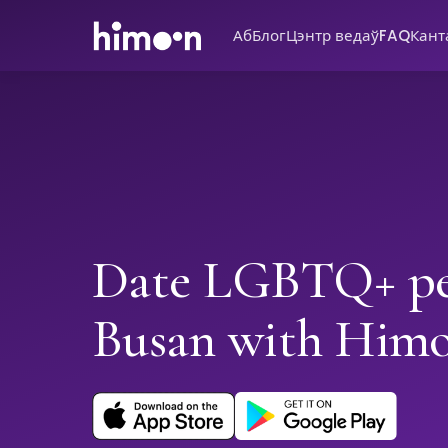
Аб
Блог
Цэнтр ведаў
FAQ
Кант
Date LGBTQ+ pe
Busan with Him