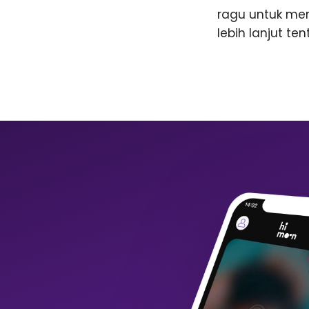
ragu untuk me
lebih lanjut te