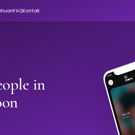
ahuan
FAQ
Kontak
ople in
oon