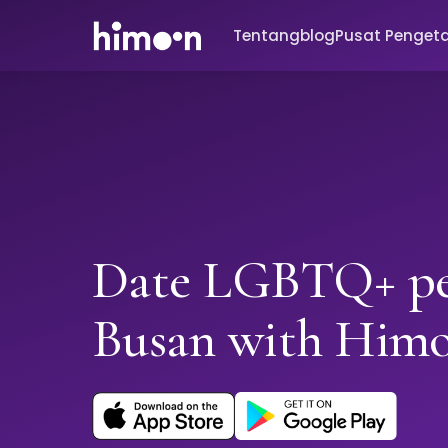
Tentang
blog
Pusat Penget
Date LGBTQ+ pe
Busan with Him