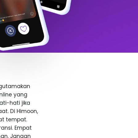
ngutamakan
nline yang
i-hati jika
t. Di Himoon,
at tempat.
ansi. Empat
anan. Jangan