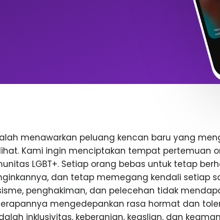
dalah menawarkan peluang kencan baru yang me
rlihat. Kami ingin menciptakan tempat pertemuan o
nitas LGBT+. Setiap orang bebas untuk tetap berhat
inkannya, dan tetap memegang kendali setiap saa
rasisme, penghakiman, dan pelecehan tidak mendap
enerapannya mengedepankan rasa hormat dan toler
 adalah inklusivitas, keberanian, keaslian, dan keam