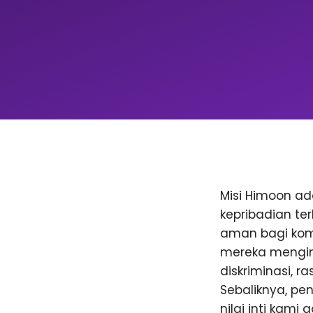
Misi Himoon a
kepribadian te
aman bagi komu
mereka menging
diskriminasi, 
Sebaliknya, p
nilai inti kami