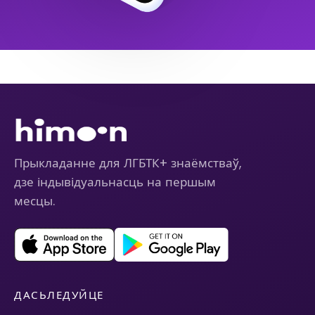
Прыкладанне для ЛГБТК+ знаёмстваў,
дзе індывідуальнасць на першым
месцы.
ДАСЬЛЕДУЙЦЕ