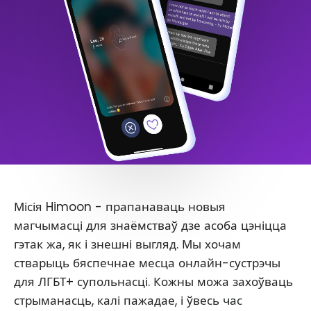
Місія Himoon - прапанаваць новыя
магчымасці для знаёмстваў дзе асоба цэніцца
гэтак жа, як і знешні выгляд. Мы хочам
стварыць бяспечнае месца онлайн-сустрэчы
для ЛГБТ+ супольнасці. Кожны можа захоўваць
стрыманасць, калі пажадае, і ўвесь час