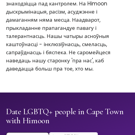
знаходзіцца пад кантролем. На Himoon
дыскрымінацыя, расізм, асуджэнне і
дамаганням няма месца. Наадварот,
прыкладанне прапагандуе павагу і
талерантнасць. Нашы чатыры асноўныя
каштоўнасці - інклюзіўнасць, смеласць,
сапраўднасць і бяспека. Не саромейцеся
наведаць нашу старонку 'пра нас', каб
даведацца больш пра тое, хто мы.
Date LGBTQ+ people in Cape Town
with Himoon