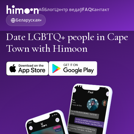
Аб
Блог
Цэнтр ведаў
FAQ
Кантакт
Беларуская
▾
Date LGBTQ+ people in Cape
Town with Himoon