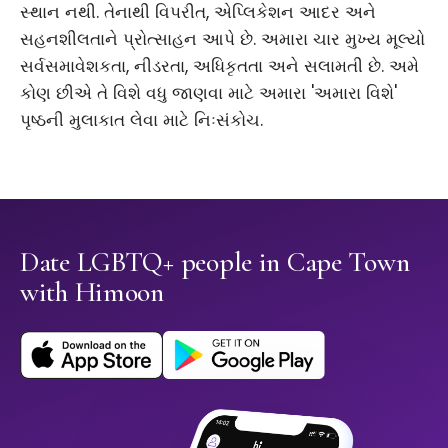
સ્થાન નથી. તેનાથી વિપરીત, એપ્લિકેશન આદર અને
સહનશીલતાને પ્રોત્સાહન આપે છે. અમારા ચાર મુખ્ય મૂલ્યો
સર્વસમાવેશકતા, નીડરતા, અધિકૃતતા અને સલામતી છે. અમે
કોણ છીએ તે વિશે વધુ જાણવા માટે અમારા 'અમારા વિશે'
પૃષ્ઠની મુલાકાત લેવા માટે નિઃસંકોચ.
Date LGBTQ+ people in Cape Town
with Himoon