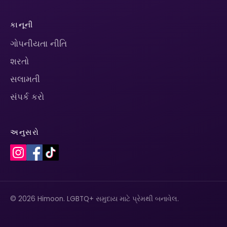
કાનૂની
ગોપનીયતા નીતિ
શરતો
સલામતી
સંપર્ક કરો
અનુસરો
© 2026 Himoon. LGBTQ+ સમુદાય માટે પ્રેમથી બનાવેલ.