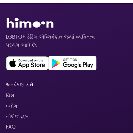
LGBTQ+ ડેટિંગ એપ્લિકેશન જ્યાં વ્યક્તિત્વ
પ્રથમ આવે છે.
અન્વેષણ કરો
વિશે
બ્લોગ
નોલેજ હબ
FAQ