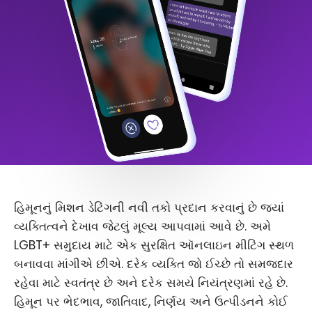
હિમૂનનું મિશન ડેટિંગની નવી તકો પ્રદાન કરવાનું છે જ્યાં
વ્યક્તિત્વને દેખાવ જેટલું મૂલ્ય આપવામાં આવે છે. અમે
LGBT+ સમુદાય માટે એક સુરક્ષિત ઑનલાઇન મીટિંગ સ્થળ
બનાવવા માંગીએ છીએ. દરેક વ્યક્તિ જો ઈચ્છે તો સમજદાર
રહેવા માટે સ્વતંત્ર છે અને દરેક સમયે નિયંત્રણમાં રહે છે.
હિમૂન પર ભેદભાવ, જાતિવાદ, નિર્ણય અને ઉત્પીડનને કોઈ