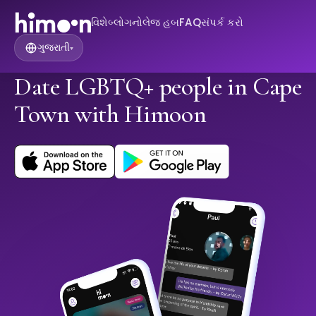
વિશે
બ્લોગ
નોલેજ હબ
FAQ
સંપર્ક કરો
ગુજરાતી
▾
Date LGBTQ+ people in Cape
Town with Himoon