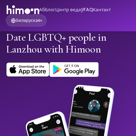
Аб
Блог
Цэнтр ведаў
FAQ
Кантакт
Беларуская
▾
Date LGBTQ+ people in
Lanzhou with Himoon