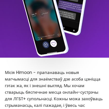
Місія Himoon - прапанаваць новыя
магчымасці для знаёмстваў дзе асоба цэніцца
гэтак жа, як і знешні выгляд. Мы хочам
стварыць бяспечнае месца онлайн-сустрэчы
для ЛГБТ+ супольнасці. Кожны можа захоўваць
стрыманасць, калі пажадае, і ўвесь час