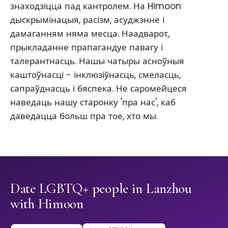
знаходзіцца пад кантролем. На Himoon
дыскрымінацыя, расізм, асуджэнне і
дамаганням няма месца. Наадварот,
прыкладанне прапагандуе павагу і
талерантнасць. Нашы чатыры асноўныя
каштоўнасці - інклюзіўнасць, смеласць,
сапраўднасць і бяспека. Не саромейцеся
наведаць нашу старонку 'пра нас', каб
даведацца больш пра тое, хто мы.
Date LGBTQ+ people in Lanzhou
with Himoon