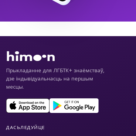
Прыкладанне для ЛГБТК+ знаёмстваў,
дзе індывідуальнасць на першым
месцы.
ДАСЬЛЕДУЙЦЕ