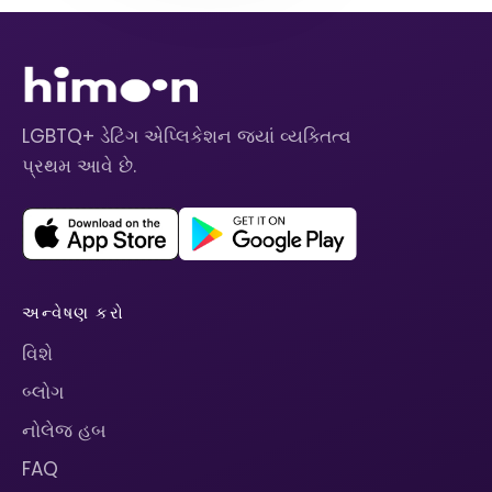
LGBTQ+ ડેટિંગ એપ્લિકેશન જ્યાં વ્યક્તિત્વ
પ્રથમ આવે છે.
અન્વેષણ કરો
વિશે
બ્લોગ
નોલેજ હબ
FAQ