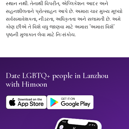
સ્થાન નથી. તેનાથી વિપરીત, એપ્લિકેશન આદર અને
સહનશીલતાને પ્રોત્સાહન આપે છે. અમારા ચાર મુખ્ય મૂલ્યો
સર્વસમાવેશકતા, નીડરતા, અધિકૃતતા અને સલામતી છે. અમે
કોણ છીએ તે વિશે વધુ જાણવા માટે અમારા 'અમારા વિશે'
પૃષ્ઠની મુલાકાત લેવા માટે નિઃસંકોચ.
Date LGBTQ+ people in Lanzhou
with Himoon