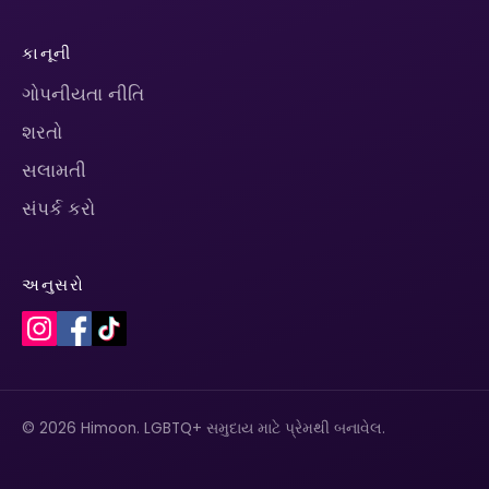
કાનૂની
ગોપનીયતા નીતિ
શરતો
સલામતી
સંપર્ક કરો
અનુસરો
© 2026 Himoon. LGBTQ+ સમુદાય માટે પ્રેમથી બનાવેલ.