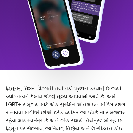
હિમૂનનું મિશન ડેટિંગની નવી તકો પ્રદાન કરવાનું છે જ્યાં
વ્યક્તિત્વને દેખાવ જેટલું મૂલ્ય આપવામાં આવે છે. અમે
LGBT+ સમુદાય માટે એક સુરક્ષિત ઑનલાઇન મીટિંગ સ્થળ
બનાવવા માંગીએ છીએ. દરેક વ્યક્તિ જો ઈચ્છે તો સમજદાર
રહેવા માટે સ્વતંત્ર છે અને દરેક સમયે નિયંત્રણમાં રહે છે.
હિમૂન પર ભેદભાવ, જાતિવાદ, નિર્ણય અને ઉત્પીડનને કોઈ