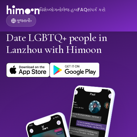
વિશે
બ્લોગ
નોલેજ હબ
FAQ
સંપર્ક કરો
ગુજરાતી
▾
Date LGBTQ+ people in
Lanzhou with Himoon