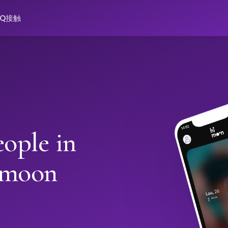
AQ
接触
ople in
imoon