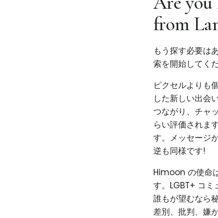
Are you 
from La
もう探す必要はあ
索を開始してくだ
ピクセルよりも個性
した新しい出会い
つながり、チャ
らい評価されま
す。メッセージ
逆も同様です!
Himoon の
す。LGBT+ 
誰もが望むなら秘
差別、批判、嫌