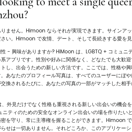
looking to meet a single quee
nzhou?
りません。Himoon ならそれが実現できます。サインア
さい。Himoon で友情、デート、そして長続きする愛を
 - 興味がありますか? HiMoon は、LGBTQ + コミュ
系アプリです。性別や好みに関係なく、どなたでも大歓迎で
ットし、出会うための新しい方法です。ここでは、性格や興
す。あなたのプロフィール写真は、すべてのユーザーにぼや
が交換されるたびに、あなたの写真の一部がマッチした相手
使命は、外見だけでなく性格も重視される新しい出会いの機会
コミュニティのための安全なオンライン出会いの場を作りたい
密を守り、常に主導権を握ることができます。Himoon 
がらせは一切ありません。それどころか、このアプリケーシ