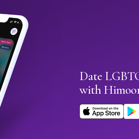
Date LGBTQ
with Himoo