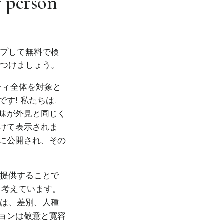
r person
ップして無料で検
見つけましょう。
ニティ全体を対象と
す! 私たちは、
味が外見と同じく
けて表示されま
に公開され、その
を提供することで
と考えています。
では、差別、人種
ョンは敬意と寛容