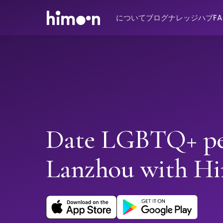
について
ブログ
ナレッジハブ
F
Date LGBTQ+ pe
Lanzhou with H